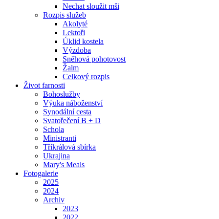
Nechat sloužit mši
Rozpis služeb
Akolyté
Lektoři
Úklid kostela
Výzdoba
Sněhová pohotovost
Žalm
Celkový rozpis
Život farnosti
Bohoslužby
Výuka náboženství
Synodální cesta
Svatořečení B + D
Schola
Ministranti
Tříkrálová sbírka
Ukrajina
Mary's Meals
Fotogalerie
2025
2024
Archiv
2023
2022