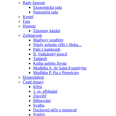
Rady farnosti
Ekonomická rada
Pastorační rada
Kostel
Fara
Historie
Záznamy kázání
Zajímavosti
Matějovy postřehy
Nikdy nebudu věřit v Boha...
Pakt z katakomb
II. Vatikánský koncil
Tutlátoři
Kniha našeho života
Modlitba A. de Saint-Exupéryho
Modlitba P. Pia z Pietrelciny
Hospodaření
Časté dotazy
Křest
1. sv. přijímání
Zpověď
Biřmování
Svatba
Duchovní péče o nemocné
Pohřeb