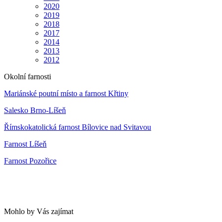
2020
2019
2018
2017
2014
2013
2012
Okolní farnosti
Mariánské poutní místo a farnost Křtiny
Salesko Brno-Líšeň
Římskokatolická farnost Bílovice nad Svitavou
Farnost Líšeň
Farnost Pozořice
Mohlo by Vás zajímat