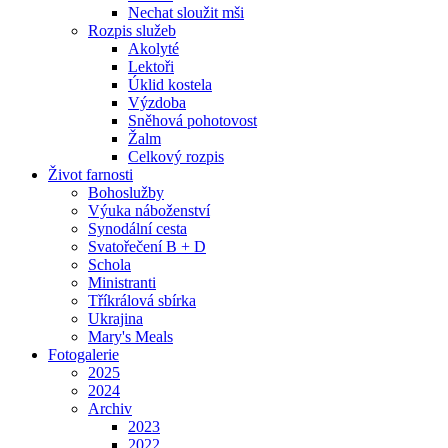
Nechat sloužit mši
Rozpis služeb
Akolyté
Lektoři
Úklid kostela
Výzdoba
Sněhová pohotovost
Žalm
Celkový rozpis
Život farnosti
Bohoslužby
Výuka náboženství
Synodální cesta
Svatořečení B + D
Schola
Ministranti
Tříkrálová sbírka
Ukrajina
Mary's Meals
Fotogalerie
2025
2024
Archiv
2023
2022