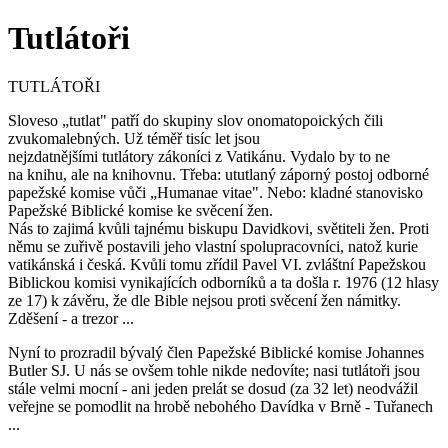
Tutlátoři
TUTLÁTOŘI
Sloveso „tutlat" patří do skupiny slov onomatopoických čili
zvukomalebných. Už téměř tisíc let jsou
nejzdatnějšími tutlátory zákoníci z Vatikánu. Vydalo by to ne
na knihu, ale na knihovnu. Třeba: ututlaný záporný postoj odborné
papežské komise vůči „Humanae vitae". Nebo: kladné stanovisko
Papežské Biblické komise ke svěcení žen.
Nás to zajimá kvůli tajnému biskupu Davidkovi, světiteli žen. Proti
němu se zuřivě postavili jeho vlastní spolupracovníci, natož kurie
vatikánská i česká. Kvůli tomu zřídil Pavel VI. zvláštní Papežskou
Biblickou komisi vynikajících odborníků a ta došla r. 1976 (12 hlasy
ze 17) k závěru, že dle Bible nejsou proti svěcení žen námitky.
Zděšení - a trezor ...
Nyní to prozradil bývalý člen Papežské Biblické komise Johannes
Butler SJ. U nás se ovšem tohle nikde nedovíte; nasi tutlátoři jsou
stále velmi mocní - ani jeden prelát se dosud (za 32 let) neodvážil
veřejne se pomodlit na hrobě nebohého Davídka v Brně - Tuřanech
...