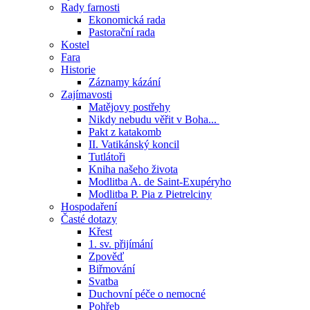
Rady farnosti
Ekonomická rada
Pastorační rada
Kostel
Fara
Historie
Záznamy kázání
Zajímavosti
Matějovy postřehy
Nikdy nebudu věřit v Boha...
Pakt z katakomb
II. Vatikánský koncil
Tutlátoři
Kniha našeho života
Modlitba A. de Saint-Exupéryho
Modlitba P. Pia z Pietrelciny
Hospodaření
Časté dotazy
Křest
1. sv. přijímání
Zpověď
Biřmování
Svatba
Duchovní péče o nemocné
Pohřeb