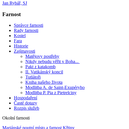
Jan Rybář, SJ
Farnost
Správce farnosti
Rady farnosti
Kostel
Fara
Historie
Zajímavosti
Matějovy postřehy
Nikdy nebudu věřit v Boha...
Pakt z katakomb
II. Vatikánský koncil
Tutlátoři
Kniha našeho života
Modlitba A. de Saint-Exupéryho
Modlitba P. Pia z Pietrelciny
Hospodaření
Časté dotazy
Rozpis služeb
Okolní farnosti
Mariánské poutní místo a farnost Křtiny