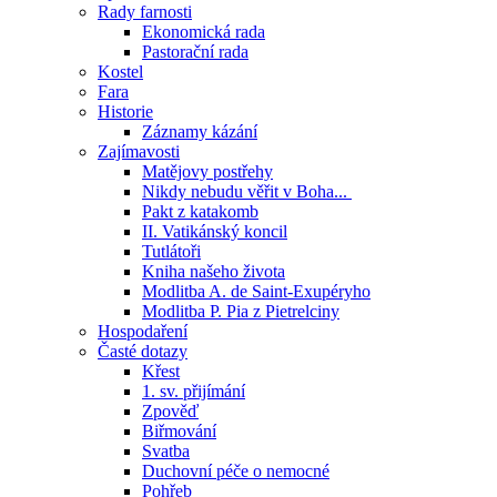
Rady farnosti
Ekonomická rada
Pastorační rada
Kostel
Fara
Historie
Záznamy kázání
Zajímavosti
Matějovy postřehy
Nikdy nebudu věřit v Boha...
Pakt z katakomb
II. Vatikánský koncil
Tutlátoři
Kniha našeho života
Modlitba A. de Saint-Exupéryho
Modlitba P. Pia z Pietrelciny
Hospodaření
Časté dotazy
Křest
1. sv. přijímání
Zpověď
Biřmování
Svatba
Duchovní péče o nemocné
Pohřeb