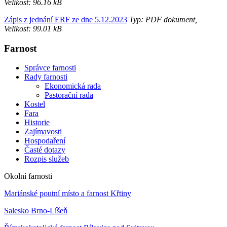
Velikost: 96.16 kB
Zápis z jednání ERF ze dne 5.12.2023
Typ: PDF dokument,
Velikost: 99.01 kB
Farnost
Správce farnosti
Rady farnosti
Ekonomická rada
Pastorační rada
Kostel
Fara
Historie
Zajímavosti
Hospodaření
Časté dotazy
Rozpis služeb
Okolní farnosti
Mariánské poutní místo a farnost Křtiny
Salesko Brno-Líšeň