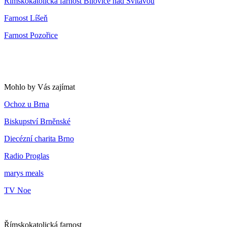
Římskokatolická farnost Bílovice nad Svitavou
Farnost Líšeň
Farnost Pozořice
Mohlo by Vás zajímat
Ochoz u Brna
Biskupství Brněnské
Diecézní charita Brno
Radio Proglas
marys meals
TV Noe
Římskokatolická farnost