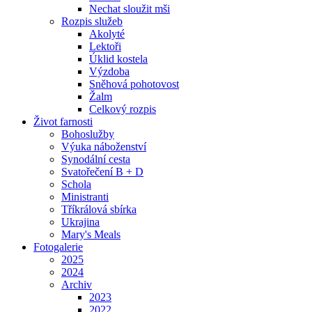
Nechat sloužit mši
Rozpis služeb
Akolyté
Lektoři
Úklid kostela
Výzdoba
Sněhová pohotovost
Žalm
Celkový rozpis
Život farnosti
Bohoslužby
Výuka náboženství
Synodální cesta
Svatořečení B + D
Schola
Ministranti
Tříkrálová sbírka
Ukrajina
Mary's Meals
Fotogalerie
2025
2024
Archiv
2023
2022