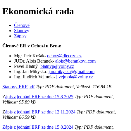
Ekonomická rada
Členové
Stanovy
Zápisy
Členové ER v Ochozi u Brna:
Mgr. Petr Košák-
ochoz@dieceze.cz
JUDr. Alois Beránek-
alois@berankovi.com
Pavel Blatný-
blatnyp@volny.cz
Ing. Jan Mikyska-
jan.mikyska@gmail.com
Ing. Jindřich Vejmola-
j.vejmola@volny.cz
Stanovy ERF.pdf
Typ: PDF dokument, Velikost: 116.84 kB
Z
ápis z jednání ERF ze dne 15.8.2025
Typ: PDF dokument,
Velikost: 95.89 kB
Z
ápis z jednání ERF ze dne 12.11.2024
Typ: PDF dokument,
Velikost: 86.59 kB
Zápis z jednání ERF ze dne 15.8.2024
Typ: PDF dokument,